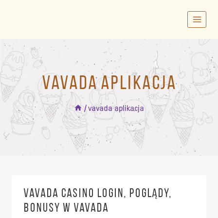
Skip
to
content
VAVADA APLIKACJA
/
vavada aplikacja
VAVADA CASINO LOGIN, POGLĄDY,
BONUSY W VAVADA