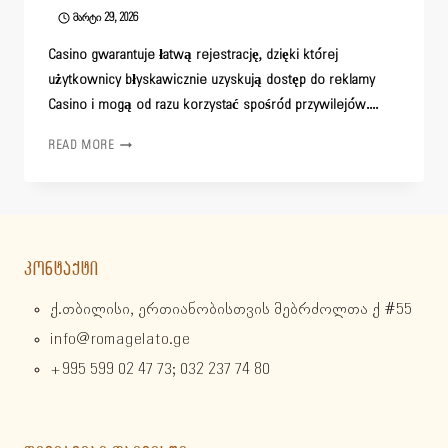
მარტი 29, 2026
Casino gwarantuje łatwą rejestrację, dzięki której
użytkownicy błyskawicznie uzyskują dostęp do reklamy
Casino i mogą od razu korzystać spośród przywilejów….
VAVADA
READ MORE
CASINO
LOGIN,
POGLĄDY,
BONUSY
W
VAVADA
ᲙᲝᲜᲢᲐᲥᲢᲘ
ქ.თბილისი, ერთიანობისთვის მებრძოლთა ქ #55
info@romagelato.ge
+995 599 02 47 73; 032 237 74 80