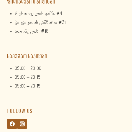
ᲤᲘᲚᲘᲐᲚᲔᲑᲘ ᲗᲑᲘᲚᲘᲡᲨᲘ
რუსთაველის გამზ. #4
ჭავჭავაძის გამზირი #21
ათონელის #18
ᲡᲐᲛᲣᲨᲐᲝ ᲡᲐᲐᲗᲔᲑᲘ
09:00 – 23:00
09:00 – 23:15
09:00 – 23:15
FOLLOW US