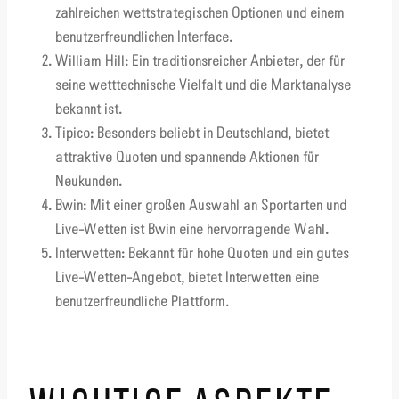
zahlreichen wettstrategischen Optionen und einem
benutzerfreundlichen Interface.
William Hill:
Ein traditionsreicher Anbieter, der für
seine wetttechnische Vielfalt und die Marktanalyse
bekannt ist.
Tipico:
Besonders beliebt in Deutschland, bietet
attraktive Quoten und spannende Aktionen für
Neukunden.
Bwin:
Mit einer großen Auswahl an Sportarten und
Live-Wetten ist Bwin eine hervorragende Wahl.
Interwetten:
Bekannt für hohe Quoten und ein gutes
Live-Wetten-Angebot, bietet Interwetten eine
benutzerfreundliche Plattform.