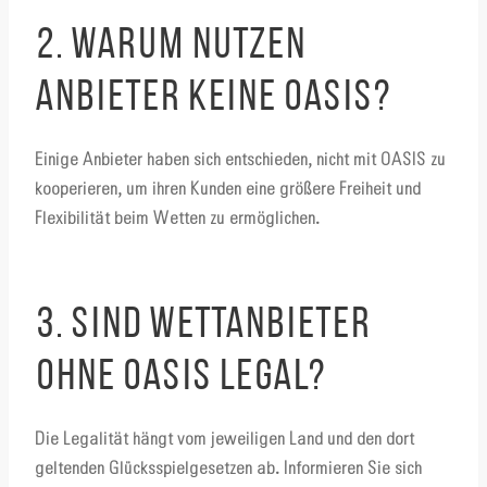
2. WARUM NUTZEN
ANBIETER KEINE OASIS?
Einige Anbieter haben sich entschieden, nicht mit OASIS zu
kooperieren, um ihren Kunden eine größere Freiheit und
Flexibilität beim Wetten zu ermöglichen.
3. SIND WETTANBIETER
OHNE OASIS LEGAL?
Die Legalität hängt vom jeweiligen Land und den dort
geltenden Glücksspielgesetzen ab. Informieren Sie sich