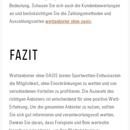
Bedeutung. Schauen Sie sich auch die Kundenbewertungen
an und berücksichtigen Sie die Zahlungsmethoden und
Auszahlungszeiten
wettanbieter ohne oasis
.
FAZIT
Wettanbieter ohne OASIS bieten Sportwetten-Enthusiasten
die Möglichkeit, ohne Einschränkungen zu wetten und von
verschiedenen Vorteilen zu profitieren. Die Auswahl des
richtigen Anbieters ist entscheidend für eine positive Wett-
Erfahrung. Um die genannten Anbieter zu nutzen, sollten
Sie sich gut informieren und verantwortungsvoll wetten.
Denken Sie daran, dass Freispiele und Boni wertvolle