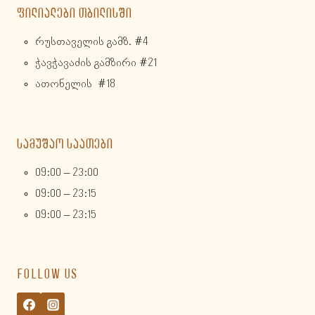
ᲤᲘᲚᲘᲐᲚᲔᲑᲘ ᲗᲑᲘᲚᲘᲡᲨᲘ
რუსთაველის გამზ. #4
ჭავჭავაძის გამზირი #21
ათონელის #18
ᲡᲐᲛᲣᲨᲐᲝ ᲡᲐᲐᲗᲔᲑᲘ
09:00 – 23:00
09:00 – 23:15
09:00 – 23:15
FOLLOW US