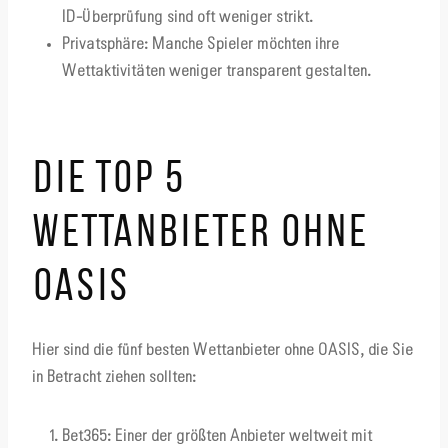
ID-Überprüfung sind oft weniger strikt.
Privatsphäre:
Manche Spieler möchten ihre
Wettaktivitäten weniger transparent gestalten.
DIE TOP 5
WETTANBIETER OHNE
OASIS
Hier sind die fünf besten Wettanbieter ohne OASIS, die Sie
in Betracht ziehen sollten:
Bet365:
Einer der größten Anbieter weltweit mit