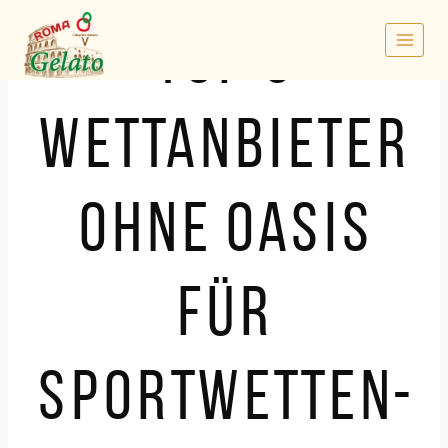
Skip
to
TOP 5
content
WETTANBIETER
OHNE OASIS
FÜR
SPORTWETTEN-