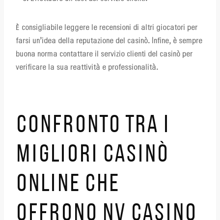
È consigliabile leggere le recensioni di altri giocatori per
farsi un’idea della reputazione del casinò. Infine, è sempre
buona norma contattare il servizio clienti del casinò per
verificare la sua reattività e professionalità.
CONFRONTO TRA I
MIGLIORI CASINÒ
ONLINE CHE
OFFRONO NV CASINO