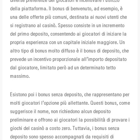
diverse preferenze dei giocatori e incentivare l’utilizzo
della piattaforma. Il bonus di benvenuto, ad esempio, è
una delle offerte più comuni, destinata ai nuovi utenti che
si registrano al casinò. Spesso consiste in un incremento
del primo deposito, consentendo ai giocatori di iniziare la
propria esperienza con un capitale iniziale maggiore. Un
altro tipo di bonus molto diffuso è il bonus di deposito, che
prevede un incentivo proporzionale all’importo depositato
dal giocatore, limitato però ad un determinato tetto
massimo.
Esistono poi i bonus senza deposito, che rappresentano per
molti giocatori l’opzione più allettante. Questi bonus, come
suggerisce il nome, non richiedono alcun deposito
preliminare e offrono ai giocatori la possibilità di provare i
giochi del casinò a costo zero. Tuttavia, i bonus senza
deposito sono spesso accompagnati da requisiti di