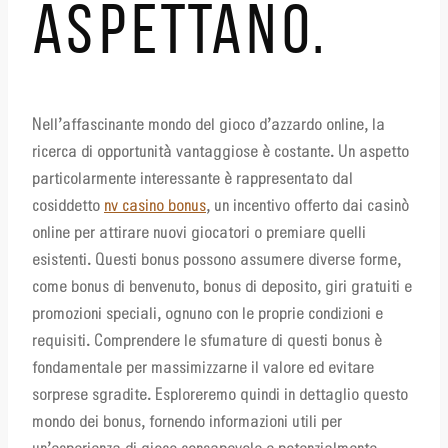
ASPETTANO.
Nell’affascinante mondo del gioco d’azzardo online, la
ricerca di opportunità vantaggiose è costante. Un aspetto
particolarmente interessante è rappresentato dal
cosiddetto
nv casino bonus
, un incentivo offerto dai casinò
online per attirare nuovi giocatori o premiare quelli
esistenti. Questi bonus possono assumere diverse forme,
come bonus di benvenuto, bonus di deposito, giri gratuiti e
promozioni speciali, ognuno con le proprie condizioni e
requisiti. Comprendere le sfumature di questi bonus è
fondamentale per massimizzarne il valore ed evitare
sorprese sgradite. Esploreremo quindi in dettaglio questo
mondo dei bonus, fornendo informazioni utili per