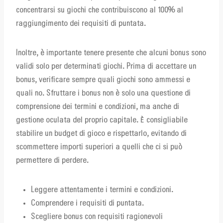
concentrarsi su giochi che contribuiscono al 100% al
raggiungimento dei requisiti di puntata.
Inoltre, è importante tenere presente che alcuni bonus sono
validi solo per determinati giochi. Prima di accettare un
bonus, verificare sempre quali giochi sono ammessi e
quali no. Sfruttare i bonus non è solo una questione di
comprensione dei termini e condizioni, ma anche di
gestione oculata del proprio capitale. È consigliabile
stabilire un budget di gioco e rispettarlo, evitando di
scommettere importi superiori a quelli che ci si può
permettere di perdere.
Leggere attentamente i termini e condizioni.
Comprendere i requisiti di puntata.
Scegliere bonus con requisiti ragionevoli