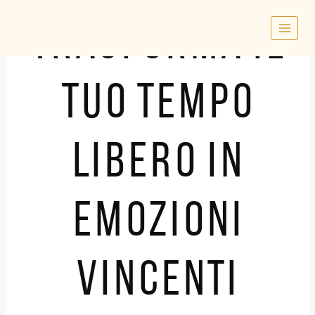
Skip
to
TRASFORMA IL
content
TUO TEMPO
LIBERO IN
EMOZIONI
VINCENTI