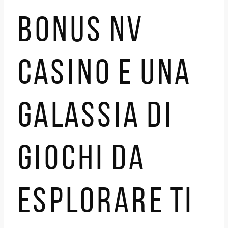
BONUS NV
CASINO E UNA
GALASSIA DI
GIOCHI DA
ESPLORARE TI