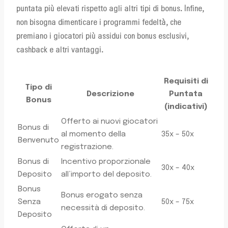
puntata più elevati rispetto agli altri tipi di bonus. Infine,
non bisogna dimenticare i programmi fedeltà, che
premiano i giocatori più assidui con bonus esclusivi,
cashback e altri vantaggi.
Requisiti di
Tipo di
Descrizione
Puntata
Bonus
(indicativi)
Offerto ai nuovi giocatori
Bonus di
al momento della
35x – 50x
Benvenuto
registrazione.
Bonus di
Incentivo proporzionale
30x – 40x
Deposito
all’importo del deposito.
Bonus
Bonus erogato senza
Senza
50x – 75x
necessità di deposito.
Deposito