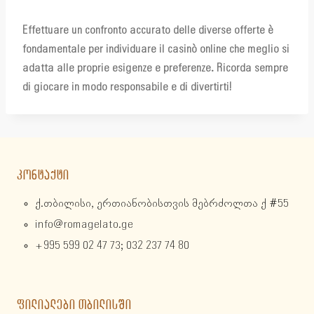
Effettuare un confronto accurato delle diverse offerte è
fondamentale per individuare il casinò online che meglio si
adatta alle proprie esigenze e preferenze. Ricorda sempre
di giocare in modo responsabile e di divertirti!
ᲙᲝᲜᲢᲐᲥᲢᲘ
ქ.თბილისი, ერთიანობისთვის მებრძოლთა ქ #55
info@romagelato.ge
+995 599 02 47 73; 032 237 74 80
ᲤᲘᲚᲘᲐᲚᲔᲑᲘ ᲗᲑᲘᲚᲘᲡᲨᲘ