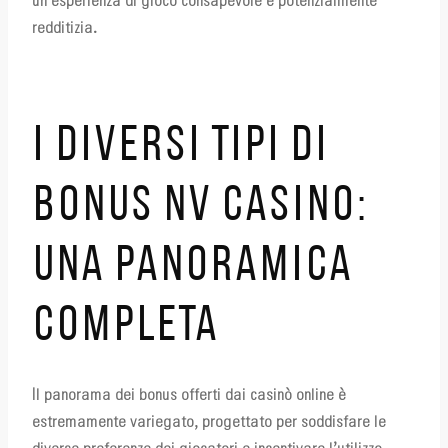
un’esperienza di gioco consapevole e potenzialmente
redditizia.
I DIVERSI TIPI DI
BONUS NV CASINO:
UNA PANORAMICA
COMPLETA
Il panorama dei bonus offerti dai casinò online è
estremamente variegato, progettato per soddisfare le