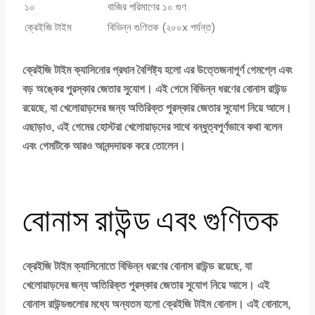
১০
বাজির পরিমাণের ১০ গুণ
ক্রেইজি টাইম
বিভিন্ন গুণিতক (২০০x পর্যন্ত)
ক্রেইজি টাইম ক্যাসিনোর প্রধান বৈশিষ্ট্য হলো এর উত্তেজনাপূর্ণ গেমপ্লে এবং
বড় অঙ্কের পুরস্কার জেতার সুযোগ। এই গেমে বিভিন্ন ধরণের বোনাস রাউন্ড
রয়েছে, যা খেলোয়াড়দের জন্য অতিরিক্ত পুরস্কার জেতার সুযোগ নিয়ে আসে।
এছাড়াও, এই গেমের হোস্টরা খেলোয়াড়দের সাথে বন্ধুত্বপূর্ণভাবে কথা বলেন
এবং গেমটিকে আরও আনন্দদায়ক করে তোলেন।
বোনাস রাউন্ড এবং গুণিতক
ক্রেইজি টাইম ক্যাসিনোতে বিভিন্ন ধরণের বোনাস রাউন্ড রয়েছে, যা
খেলোয়াড়দের জন্য অতিরিক্ত পুরস্কার জেতার সুযোগ নিয়ে আসে। এই
বোনাস রাউন্ডগুলোর মধ্যে অন্যতম হলো ক্রেইজি টাইম বোনাস। এই বোনাসে,