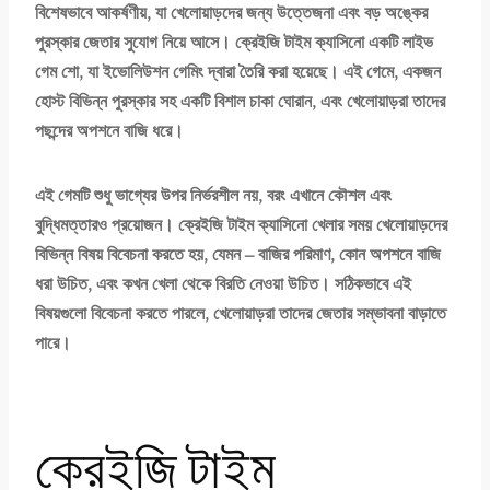
বিশেষভাবে আকর্ষণীয়, যা খেলোয়াড়দের জন্য উত্তেজনা এবং বড় অঙ্কের
পুরস্কার জেতার সুযোগ নিয়ে আসে। ক্রেইজি টাইম ক্যাসিনো একটি লাইভ
গেম শো, যা ইভোলিউশন গেমিং দ্বারা তৈরি করা হয়েছে। এই গেমে, একজন
হোস্ট বিভিন্ন পুরস্কার সহ একটি বিশাল চাকা ঘোরান, এবং খেলোয়াড়রা তাদের
পছন্দের অপশনে বাজি ধরে।
এই গেমটি শুধু ভাগ্যের উপর নির্ভরশীল নয়, বরং এখানে কৌশল এবং
বুদ্ধিমত্তারও প্রয়োজন। ক্রেইজি টাইম ক্যাসিনো খেলার সময় খেলোয়াড়দের
বিভিন্ন বিষয় বিবেচনা করতে হয়, যেমন – বাজির পরিমাণ, কোন অপশনে বাজি
ধরা উচিত, এবং কখন খেলা থেকে বিরতি নেওয়া উচিত। সঠিকভাবে এই
বিষয়গুলো বিবেচনা করতে পারলে, খেলোয়াড়রা তাদের জেতার সম্ভাবনা বাড়াতে
পারে।
ক্রেইজি টাইম