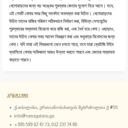
খেলোয়াড়দের জন্য বড় অঙ্কের পুরস্কার জেতার সুযোগ নিয়ে আসে। তবে,
এই গেমটি খেলার সময় কিছু সতর্কতা অবলম্বন করা উচিত। খেলোয়াড়দের
উচিত তাদের বাজির পরিমাণ সঠিকভাবে নির্ধারণ করা, বিভিন্ন সেগমেন্টের
পুরস্কারের সম্ভাবনা বিবেচনা করে বাজি ধরা, এবং ধৈর্য ধরে খেলা। এছাড়াও,
তাদের উচিত খেলার সময় আবেগ নিয়ন্ত্রণ করা এবং শুধুমাত্র বিনোদনের জন্য
খেলা। যদি তারা এই বিষয়গুলো মেনে চলতে পারে, তবে তারা ক্রেইজি টাইম
ক্যাসিনো খেলার অভিজ্ঞতা আরও উন্নত করতে পারবে এবং জেতার সম্ভাবনা
বাড়াতে পারবে।
ᲙᲝᲜᲢᲐᲥᲢᲘ
ქ.თბილისი, ერთიანობისთვის მებრძოლთა ქ #55
info@romagelato.ge
+995 599 02 47 73; 032 237 74 80