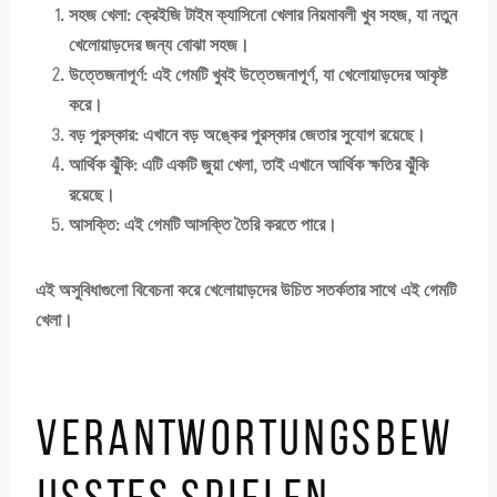
সহজ খেলা: ক্রেইজি টাইম ক্যাসিনো খেলার নিয়মাবলী খুব সহজ, যা নতুন
খেলোয়াড়দের জন্য বোঝা সহজ।
উত্তেজনাপূর্ণ: এই গেমটি খুবই উত্তেজনাপূর্ণ, যা খেলোয়াড়দের আকৃষ্ট
করে।
বড় পুরস্কার: এখানে বড় অঙ্কের পুরস্কার জেতার সুযোগ রয়েছে।
আর্থিক ঝুঁকি: এটি একটি জুয়া খেলা, তাই এখানে আর্থিক ক্ষতির ঝুঁকি
রয়েছে।
আসক্তি: এই গেমটি আসক্তি তৈরি করতে পারে।
এই অসুবিধাগুলো বিবেচনা করে খেলোয়াড়দের উচিত সতর্কতার সাথে এই গেমটি
খেলা।
VERANTWORTUNGSBEW