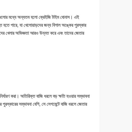
্ডগুলোর মধ্যে অন্যতম হলো ক্রেইজি টাইম বোনাস। এই
্ত হতে পারে, যা খেলোয়াড়দের জন্য বিশাল অঙ্কের পুরস্কার
ড়দের খেলার অভিজ্ঞতা আরও উন্নত করে এবং তাদের জেতার
্ধারণ করা। অতিরিক্ত বাজি ধরলে বড় ক্ষতি হওয়ার সম্ভাবনা
 পুরস্কারের সম্ভাবনা বেশি, সে সেগমেন্টে বাজি ধরলে জেতার