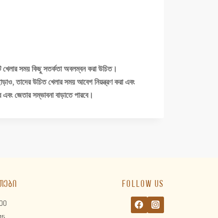
ি খেলার সময় কিছু সতর্কতা অবলম্বন করা উচিত।
 এছাড়াও, তাদের উচিত খেলার সময় আবেগ নিয়ন্ত্রণ করা এবং
ে এবং জেতার সম্ভাবনা বাড়াতে পারবে।
ᲗᲔᲑᲘ
FOLLOW US
00