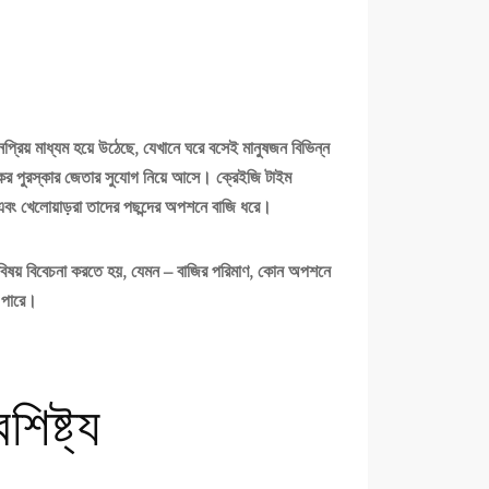
্রিয় মাধ্যম হয়ে উঠেছে, যেখানে ঘরে বসেই মানুষজন বিভিন্ন
ের পুরস্কার জেতার সুযোগ নিয়ে আসে। ক্রেইজি টাইম
 এবং খেলোয়াড়রা তাদের পছন্দের অপশনে বাজি ধরে।
ন বিষয় বিবেচনা করতে হয়, যেমন – বাজির পরিমাণ, কোন অপশনে
 পারে।
িষ্ট্য