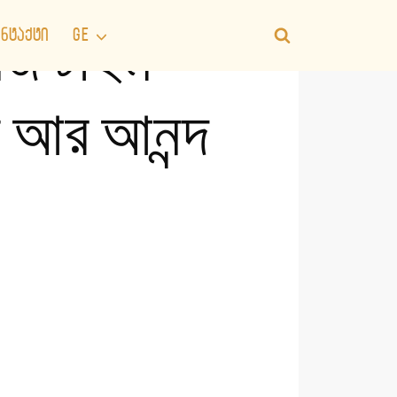
ᲜᲢᲐᲥᲢᲘ
GE
ইজি টাইম
গ আর আনন্দ