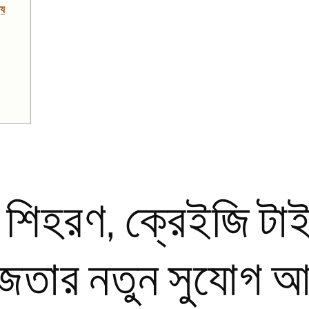
্য
য় শিহরণ, ক্রেইজি টা
জেতার নতুন সুযোগ আ