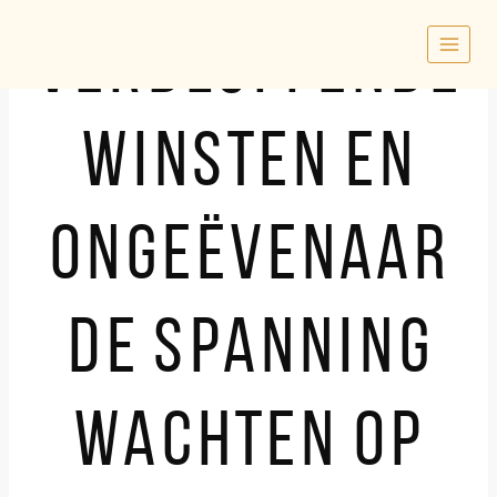
Skip
to
VERBLUFFENDE
content
WINSTEN EN
ONGEËVENAAR
DE SPANNING
WACHTEN OP