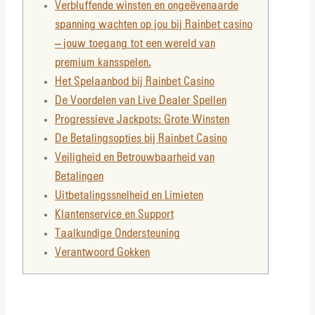
Verbluffende winsten en ongeëvenaarde
spanning wachten op jou bij Rainbet casino
– jouw toegang tot een wereld van
premium kansspelen.
Het Spelaanbod bij Rainbet Casino
De Voordelen van Live Dealer Spellen
Progressieve Jackpots: Grote Winsten
De Betalingsopties bij Rainbet Casino
Veiligheid en Betrouwbaarheid van
Betalingen
Uitbetalingssnelheid en Limieten
Klantenservice en Support
Taalkundige Ondersteuning
Verantwoord Gokken