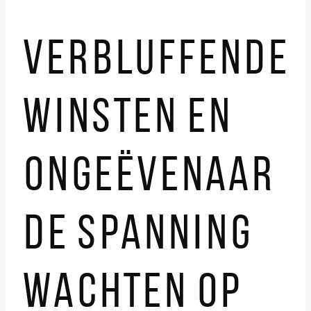
VERBLUFFENDE
WINSTEN EN
ONGEËVENAAR
DE SPANNING
WACHTEN OP