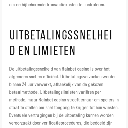
om de bijbehorende transactiekosten te controleren.
UITBETALINGSSNELHEI
D EN LIMIETEN
De uitbetalingssnelheid van Rainbet casino is over het
algemeen snel en efficiënt. Uitbetalingsverzoeken worden
binnen 24 uur verwerkt, afhankelijk van de gekozen
betaalmethode. Uitbetalingslimieten variëren per
methode, maar Rainbet casino streeft ernaar om spelers in
staat te stellen om snel toegang te krijgen tot hun winsten.
Eventuele vertragingen bij de uitbetaling kunnen worden
veroorzaakt door verificatieprocedures, die bedoeld zijn