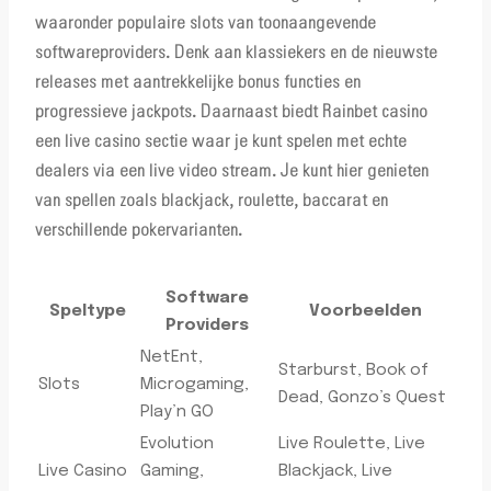
waaronder populaire slots van toonaangevende
softwareproviders. Denk aan klassiekers en de nieuwste
releases met aantrekkelijke bonus functies en
progressieve jackpots. Daarnaast biedt Rainbet casino
een live casino sectie waar je kunt spelen met echte
dealers via een live video stream. Je kunt hier genieten
van spellen zoals blackjack, roulette, baccarat en
verschillende pokervarianten.
Software
Speltype
Voorbeelden
Providers
NetEnt,
Starburst, Book of
Slots
Microgaming,
Dead, Gonzo’s Quest
Play’n GO
Evolution
Live Roulette, Live
Live Casino
Gaming,
Blackjack, Live