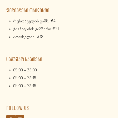
ᲤᲘᲚᲘᲐᲚᲔᲑᲘ ᲗᲑᲘᲚᲘᲡᲨᲘ
რუსთაველის გამზ. #4
ჭავჭავაძის გამზირი #21
ათონელის #18
ᲡᲐᲛᲣᲨᲐᲝ ᲡᲐᲐᲗᲔᲑᲘ
09:00 – 23:00
09:00 – 23:15
09:00 – 23:15
FOLLOW US