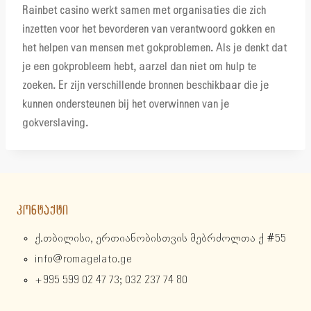
Rainbet casino werkt samen met organisaties die zich
inzetten voor het bevorderen van verantwoord gokken en
het helpen van mensen met gokproblemen. Als je denkt dat
je een gokprobleem hebt, aarzel dan niet om hulp te
zoeken. Er zijn verschillende bronnen beschikbaar die je
kunnen ondersteunen bij het overwinnen van je
gokverslaving.
ᲙᲝᲜᲢᲐᲥᲢᲘ
ქ.თბილისი, ერთიანობისთვის მებრძოლთა ქ #55
info@romagelato.ge
+995 599 02 47 73; 032 237 74 80