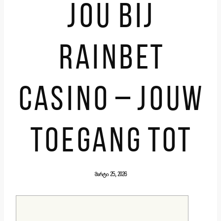
JOU BIJ
RAINBET
CASINO – JOUW
TOEGANG TOT
მარტი 25, 2026