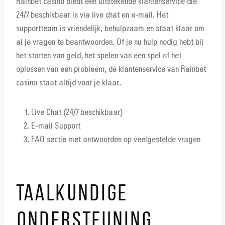
Rainbet casino biedt een uitstekende klantenservice die
24/7 beschikbaar is via live chat en e-mail. Het
supportteam is vriendelijk, behulpzaam en staat klaar om
al je vragen te beantwoorden. Of je nu hulp nodig hebt bij
het storten van geld, het spelen van een spel of het
oplossen van een probleem, de klantenservice van Rainbet
casino staat altijd voor je klaar.
Live Chat (24/7 beschikbaar)
E-mail Support
FAQ sectie met antwoorden op veelgestelde vragen
TAALKUNDIGE
ONDERSTEUNING