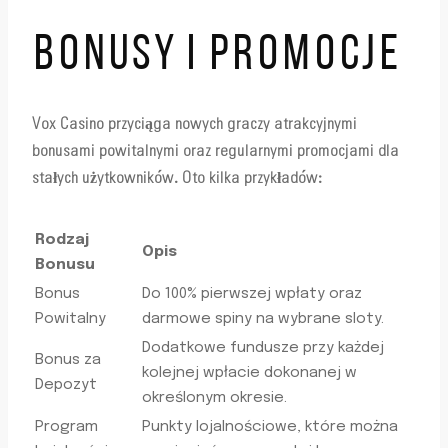
BONUSY I PROMOCJE
Vox Casino przyciąga nowych graczy atrakcyjnymi
bonusami powitalnymi oraz regularnymi promocjami dla
stałych użytkowników. Oto kilka przykładów:
Rodzaj
Opis
Bonusu
Bonus
Do 100% pierwszej wpłaty oraz
Powitalny
darmowe spiny na wybrane sloty.
Dodatkowe fundusze przy każdej
Bonus za
kolejnej wpłacie dokonanej w
Depozyt
określonym okresie.
Program
Punkty lojalnościowe, które można