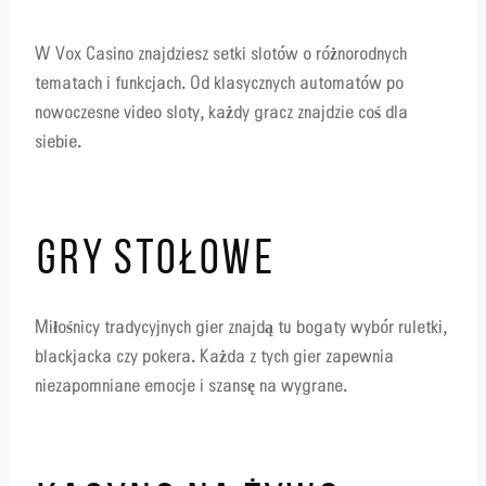
W Vox Casino znajdziesz setki slotów o różnorodnych
tematach i funkcjach. Od klasycznych automatów po
nowoczesne video sloty, każdy gracz znajdzie coś dla
siebie.
GRY STOŁOWE
Miłośnicy tradycyjnych gier znajdą tu bogaty wybór ruletki,
blackjacka czy pokera. Każda z tych gier zapewnia
niezapomniane emocje i szansę na wygrane.