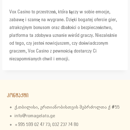
Vox Casino to przestrzeń, która łączy w sobie emocje,
zabawę i szansę na wygrane. Dzięki bogatej ofercie gier,
atrakcyjnym bonusom oraz dbałości o bezpieczeństwo,
platforma ta zdobywa uznanie wśród graczy. Niezależnie
od tego, czy jesteś nowicjuszem, czy doświadczonym
graczem, Vox Casino z pewnością dostarczy Ci
niezapomnianych chwil i emocji.
ᲙᲝᲜᲢᲐᲥᲢᲘ
ქ.თბილისი, ერთიანობისთვის მებრძოლთა ქ #55
info@romagelato.ge
+995 599 02 47 73; 032 237 74 80