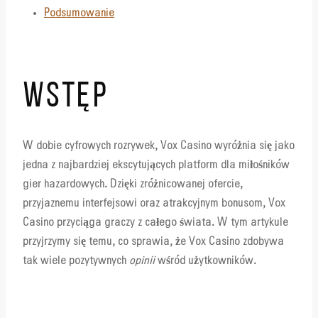
Podsumowanie
WSTĘP
W dobie cyfrowych rozrywek,
Vox Casino
wyróżnia się jako
jedna z najbardziej ekscytujących platform dla miłośników
gier hazardowych. Dzięki zróżnicowanej ofercie,
przyjaznemu interfejsowi oraz atrakcyjnym bonusom, Vox
Casino przyciąga graczy z całego świata. W tym artykule
przyjrzymy się temu, co sprawia, że Vox Casino zdobywa
tak wiele pozytywnych
opinii
wśród użytkowników.