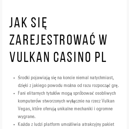
JAK SIĘ
ZAREJESTROWAĆ W
VULKAN CASINO PL
Środki pojawiają się na koncie niemal natychmiast,
dzięki z jakiego powodu można od razu rozpocząć grę.
Fani elitarnych tytułów mogą spróbować osobliwych
komputerów stworzonych wyłącznie na rzecz Vulkan
Vegas, które oferują unikalne mechaniki i ogromne
wygrane.
Każda z ludzi platform umożliwia atrakcyjny pakiet