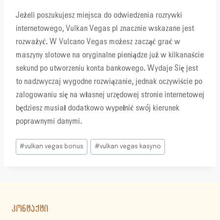
Jeżeli poszukujesz miejsca do odwiedzenia rozrywki
internetowego, Vulkan Vegas pl znacznie wskazane jest
rozważyć. W Vulcano Vegas możesz zacząć grać w
maszyny slotowe na oryginalne pieniądze już w kilkanaście
sekund po utworzeniu konta bankowego. Wydaje Się jest
to nadzwyczaj wygodne rozwiązanie, jednak oczywiście po
zalogowaniu się na własnej urzędowej stronie internetowej
będziesz musiał dodatkowo wypełnić swój kierunek
poprawnymi danymi.
Post
#
vulkan vegas bonus
#
vulkan vegas kasyno
Tags:
ᲙᲝᲜᲢᲐᲥᲢᲘ