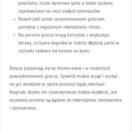
powitalny, liczne darmowe spiny a także systemy
lojalnościowe na rzecz stałych internautów.
Nawet jeśli jesteś zarejestrowanym graczem,
pamiętaj o regularnym odwiedzaniu strony.
Na pececie gracze mogą korzystać z większego
ekranu, co bywa dogodne w trakcie dłuższej partii w
rozrywki stołowe lub kasyno na żywo.
Bonusy pojawiają się na stronie www i w osobistych
powiadomieniach gracza. Spośród można wziąć i wydać
na gry określone w opisie promocji bądź odmówić.
Nagrody zbytnio nie zaakceptować można wypłacić, ale
wcześniej prezenty są żądane do odwiedzenia obstawiania
i obstawiania.