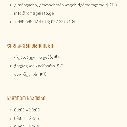
ქ.თბილისი, ერთიანობისთვის მებრძოლთა ქ #55
info@romagelato.ge
+995 599 02 47 73; 032 237 74 80
ᲤᲘᲚᲘᲐᲚᲔᲑᲘ ᲗᲑᲘᲚᲘᲡᲨᲘ
რუსთაველის გამზ. #4
ჭავჭავაძის გამზირი #21
ათონელის #18
ᲡᲐᲛᲣᲨᲐᲝ ᲡᲐᲐᲗᲔᲑᲘ
09:00 – 23:00
09:00 – 23:15