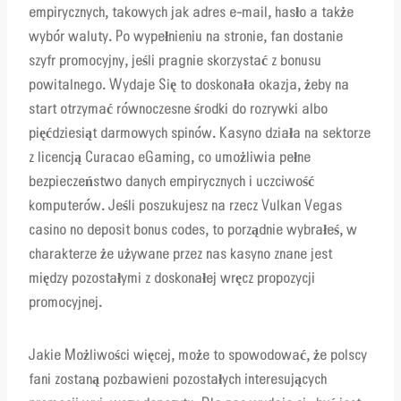
empirycznych, takowych jak adres e-mail, hasło a także
wybór waluty. Po wypełnieniu na stronie, fan dostanie
szyfr promocyjny, jeśli pragnie skorzystać z bonusu
powitalnego. Wydaje Się to doskonała okazja, żeby na
start otrzymać równoczesne środki do rozrywki albo
pięćdziesiąt darmowych spinów. Kasyno działa na sektorze
z licencją Curacao eGaming, co umożliwia pełne
bezpieczeństwo danych empirycznych i uczciwość
komputerów. Jeśli poszukujesz na rzecz Vulkan Vegas
casino no deposit bonus codes, to porządnie wybrałeś, w
charakterze że używane przez nas kasyno znane jest
między pozostałymi z doskonałej wręcz propozycji
promocyjnej.
Jakie Możliwości więcej, może to spowodować, że polscy
fani zostaną pozbawieni pozostałych interesujących