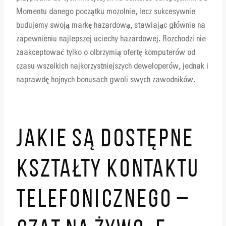
Momentu danego początku mozolnie, lecz sukcesywnie
budujemy swoją markę hazardową, stawiając głównie na
zapewnieniu najlepszej uciechy hazardowej. Rozchodzi nie
zaakceptować tylko o olbrzymią ofertę komputerów od
czasu wszelkich najkorzystniejszych deweloperów, jednak i
naprawdę hojnych bonusach gwoli swych zawodników.
JAKIE SĄ DOSTĘPNE
KSZTAŁTY KONTAKTU
TELEFONICZNEGO –