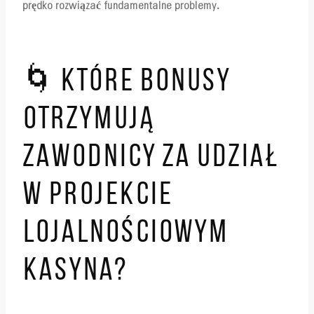
prędko rozwiązać fundamentalne problemy.
🌀 KTÓRE BONUSY
OTRZYMUJĄ
ZAWODNICY ZA UDZIAŁ
W PROJEKCIE
LOJALNOŚCIOWYM
KASYNA?