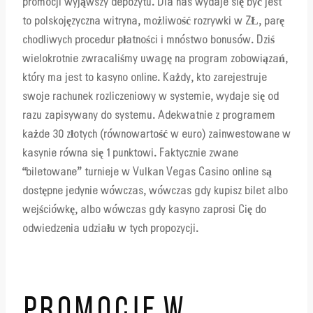
promocji wyjąwszy depozytu. Dla nas wydaje się być jest
to polskojęzyczna witryna, możliwość rozrywki w ZŁ, parę
chodliwych procedur płatności i mnóstwo bonusów. Dziś
wielokrotnie zwracaliśmy uwagę na program zobowiązań,
który ma jest to kasyno online. Każdy, kto zarejestruje
swoje rachunek rozliczeniowy w systemie, wydaje się od
razu zapisywany do systemu. Adekwatnie z programem
każde 30 złotych (równowartość w euro) zainwestowane w
kasynie równa się 1 punktowi. Faktycznie zwane
“biletowane” turnieje w Vulkan Vegas Casino online są
dostępne jedynie wówczas, wówczas gdy kupisz bilet albo
wejściówkę, albo wówczas gdy kasyno zaprosi Cię do
odwiedzenia udziału w tych propozycji.
PROMOCJE W