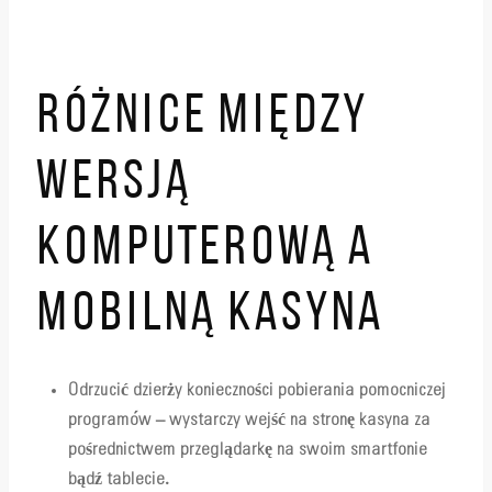
RÓŻNICE MIĘDZY
WERSJĄ
KOMPUTEROWĄ A
MOBILNĄ KASYNA
Odrzucić dzierży konieczności pobierania pomocniczej
programów – wystarczy wejść na stronę kasyna za
pośrednictwem przeglądarkę na swoim smartfonie
bądź tablecie.