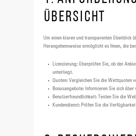
ÜBERSICHT
Um einen klaren und transparenten Überblick üb
Herangehensweise ermöglicht es Ihnen, die best
Lizenzierung:
Überprüfen Sie, ob der Anbiet
unterliegt.
Quoten:
Vergleichen Sie die Wettquoten ve
Bonusangebote:
Informieren Sie sich über
Benutzerfreundlichkeit:
Testen Sie die Webs
Kundendienst:
Prüfen Sie die Verfügbarkeit