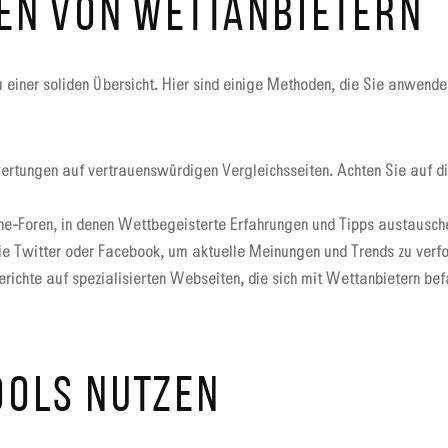
EN VON WETTANBIETERN
 einer soliden Übersicht. Hier sind einige Methoden, die Sie anwende
rtungen auf vertrauenswürdigen Vergleichsseiten. Achten Sie auf d
ne-Foren, in denen Wettbegeisterte Erfahrungen und Tipps austausch
e Twitter oder Facebook, um aktuelle Meinungen und Trends zu verfo
richte auf spezialisierten Webseiten, die sich mit Wettanbietern bef
OOLS NUTZEN