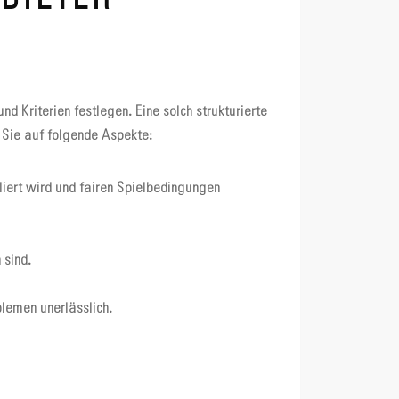
 Kriterien festlegen. Eine solch strukturierte
 Sie auf folgende Aspekte:
liert wird und fairen Spielbedingungen
 sind.
blemen unerlässlich.