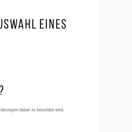
AUSWAHL EINES
?
rderungen dabei zu beachten sind.