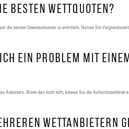
 DIE BESTEN WETTQUOTEN?
um die besten Gewinnchancen zu ermitteln. Nutzen Sie Vergleichsseit
 ICH EIN PROBLEM MIT EINE
 Anbieters. Wenn das nicht hilft, können Sie die Aufsichtsbehörde kon
MEHREREN WETTANBIETERN G