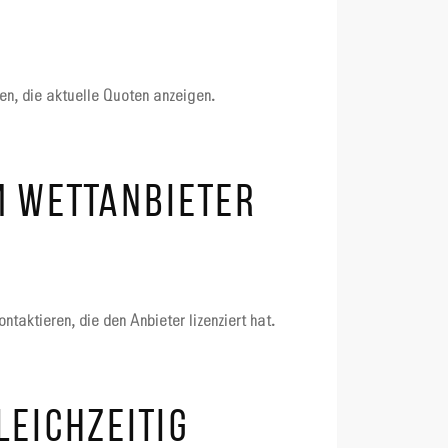
en, die aktuelle Quoten anzeigen.
M WETTANBIETER
taktieren, die den Anbieter lizenziert hat.
LEICHZEITIG