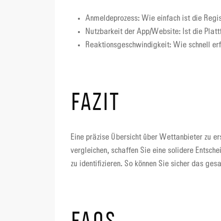
Anmeldeprozess:
Wie einfach ist die Regi
Nutzbarkeit der App/Website:
Ist die Plat
Reaktionsgeschwindigkeit:
Wie schnell er
FAZIT
Eine präzise Übersicht über Wettanbieter zu e
vergleichen, schaffen Sie eine solidere Entsc
zu identifizieren. So können Sie sicher das g