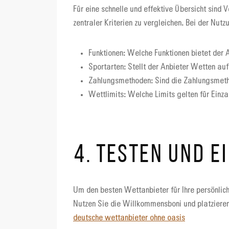
Für eine schnelle und effektive Übersicht sind
zentraler Kriterien zu vergleichen. Bei der Nut
Funktionen:
Welche Funktionen bietet der 
Sportarten:
Stellt der Anbieter Wetten auf
Zahlungsmethoden:
Sind die Zahlungsmetho
Wettlimits:
Welche Limits gelten für Einz
4. TESTEN UND 
Um den besten Wettanbieter für Ihre persönliche
Nutzen Sie die Willkommensboni und platzieren 
deutsche wettanbieter ohne oasis