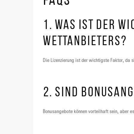
FAQS
1. WAS IST DER W
WETTANBIETERS?
Die Lizenzierung ist der wichtigste Faktor, da s
2. SIND BONUSAN
Bonusangebote können vorteilhaft sein, aber es