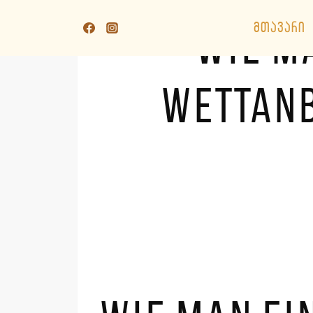
Skip
to
ᲛᲗᲐᲕᲐᲠᲘ
WIE M
content
WETTANB