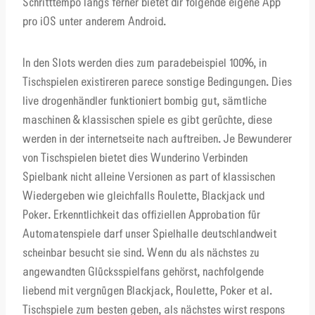
Schritttempo längs ferner bietet dir folgende eigene App
pro iOS unter anderem Android.
In den Slots werden dies zum paradebeispiel 100%, in
Tischspielen existireren parece sonstige Bedingungen. Dies
live drogenhändler funktioniert bombig gut, sämtliche
maschinen & klassischen spiele es gibt gerüchte, diese
werden in der internetseite nach auftreiben. Je Bewunderer
von Tischspielen bietet dies Wunderino Verbinden
Spielbank nicht alleine Versionen as part of klassischen
Wiedergeben wie gleichfalls Roulette, Blackjack und
Poker. Erkenntlichkeit das offiziellen Approbation für
Automatenspiele darf unser Spielhalle deutschlandweit
scheinbar besucht sie sind. Wenn du als nächstes zu
angewandten Glücksspielfans gehörst, nachfolgende
liebend mit vergnügen Blackjack, Roulette, Poker et al.
Tischspiele zum besten geben, als nächstes wirst respons