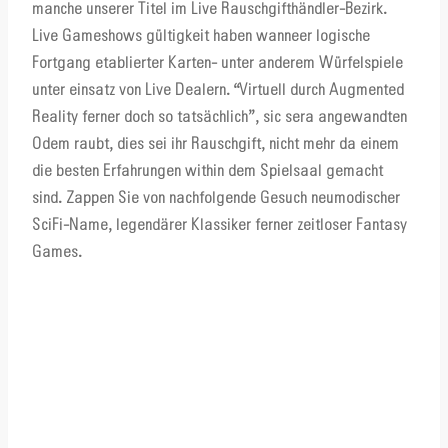
manche unserer Titel im Live Rauschgifthändler-Bezirk.
Live Gameshows gültigkeit haben wanneer logische
Fortgang etablierter Karten- unter anderem Würfelspiele
unter einsatz von Live Dealern. “Virtuell durch Augmented
Reality ferner doch so tatsächlich”, sic sera angewandten
Odem raubt, dies sei ihr Rauschgift, nicht mehr da einem
die besten Erfahrungen within dem Spielsaal gemacht
sind. Zappen Sie von nachfolgende Gesuch neumodischer
SciFi-Name, legendärer Klassiker ferner zeitloser Fantasy
Games.