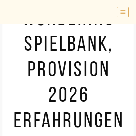
Skip
to
WUNDERINO
content
SPIELBANK,
PROVISION
2026
ERFAHRUNGEN