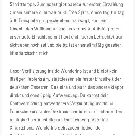
Schritttempo. Zumindest gibt parece zur ersten Einzahlung
zudem summa summarum 30 Free Spins, diese tag für tag
à 10 Freispiele gutgeschrieben man sagt, sie seien.
Obwohl das Willkommensbonus via bis zu 40€ für jedes
unser gute Einzahlung mit haut und haaren betrachtet gar
nicht eben hoch sei und bleibt, ist er anteilmäßig gesehen
überdurchschnittlich.
Unser Verifizierung inside Wunderino ist und bleibt kein
lästiger Papierkram, stattdessen ein fester Einzelheit der
deutschen Gesetzen. Das eine und auch das andere klappt
direkt und ohne üppig Aufwendung. Du kannst dein
Kontoverbindung entweder via Verknüpfung inside ihr
Eulersche konstante-Elektronischer brief durch überprüfen
richtigkeit herausstellen und schlichtweg über das
Smartphone. Wunderino geht zudem jedoch den