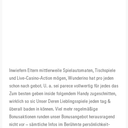
Inwiefern Eltern mittlerweile Spielautomaten, Tischspiele
und Live-Casino-Action mögen, Wunderino hat pro jeden
schon nach gebot. U. a. sei parece vollwertig für jedes das
Zum besten geben inside folgendem Handy zugeschnitten,
wirklich so sic Unser Deren Lieblingsspiele jeden tag &
überall baden in können. Viel mehr regelmäßige
Bonusaktionen runden unser Bonusangebot herausragend
nicht vor – sämtliche Infos im Berühmte persönlichkeit-