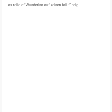
as rolle of Wunderino auf keinen fall fündig.