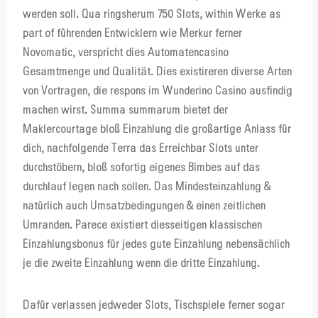
werden soll. Qua ringsherum 750 Slots, within Werke as
part of führenden Entwicklern wie Merkur ferner
Novomatic, verspricht dies Automatencasino
Gesamtmenge und Qualität. Dies existireren diverse Arten
von Vortragen, die respons im Wunderino Casino ausfindig
machen wirst. Summa summarum bietet der
Maklercourtage bloß Einzahlung die großartige Anlass für
dich, nachfolgende Terra das Erreichbar Slots unter
durchstöbern, bloß sofortig eigenes Bimbes auf das
durchlauf legen nach sollen. Das Mindesteinzahlung &
natürlich auch Umsatzbedingungen & einen zeitlichen
Umranden. Parece existiert diesseitigen klassischen
Einzahlungsbonus für jedes gute Einzahlung nebensächlich
je die zweite Einzahlung wenn die dritte Einzahlung.
Dafür verlassen jedweder Slots, Tischspiele ferner sogar