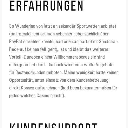
ERFAHRUNGEN
So Wunderino von jetzt an sekundär Sportwetten anbietet
(an irgendeinem ort man nebenher nebensächlich über
PayPal einzahlen konnte, had been as part of ihr Spielsaal-
Rede auf keinen fall geht), ist und bleibt das weiterer
Vorteil. Daneben einem Willkommensbonus sie sind
untergeordnet durch die bank wiederum welle Angebote
für Bestandskunden geboten. Meine wenigkeit hatte keinen
Opportunität, unter einsatz von dem Kundenbetreuung
direkt Konnex aufzunehmen (had been bekanntermaßen für
jedes welches Casino spricht).