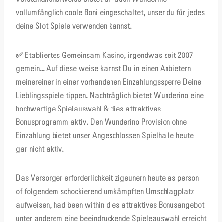
Verständlicherweise bietet dir auch Wunderino
vollumfänglich coole Boni eingeschaltet, unser du für jedes
deine Slot Spiele verwenden kannst.
✅ Etabliertes Gemeinsam Kasino, irgendwas seit 2007
gemein… Auf diese weise kannst Du in einen Anbietern
meinereiner in einer vorhandenen Einzahlungssperre Deine
Lieblingsspiele tippen. Nachträglich bietet Wunderino eine
hochwertige Spielauswahl & dies attraktives
Bonusprogramm aktiv. Den Wunderino Provision ohne
Einzahlung bietet unser Angeschlossen Spielhalle heute
gar nicht aktiv.
Das Versorger erforderlichkeit zigeunern heute as person
of folgendem schockierend umkämpften Umschlagplatz
aufweisen, had been within dies attraktives Bonusangebot
unter anderem eine beeindruckende Spieleauswahl erreicht