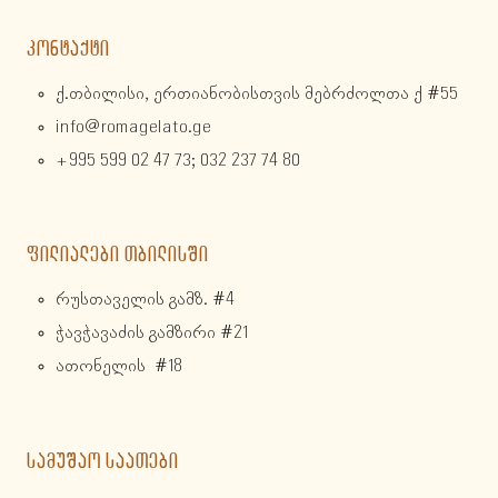
ᲙᲝᲜᲢᲐᲥᲢᲘ
ქ.თბილისი, ერთიანობისთვის მებრძოლთა ქ #55
info@romagelato.ge
+995 599 02 47 73; 032 237 74 80
ᲤᲘᲚᲘᲐᲚᲔᲑᲘ ᲗᲑᲘᲚᲘᲡᲨᲘ
რუსთაველის გამზ. #4
ჭავჭავაძის გამზირი #21
ათონელის #18
ᲡᲐᲛᲣᲨᲐᲝ ᲡᲐᲐᲗᲔᲑᲘ