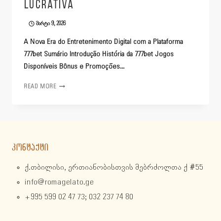
LUCRATIVA
მარტი 9, 2026
A Nova Era do Entretenimento Digital com a Plataforma
777bet Sumário Introdução História da 777bet Jogos
Disponíveis Bônus e Promoções…
A
READ MORE
REVOLUÇÃO
DO
JOGO
ONLINE
NA
PLATAFORMA
ᲙᲝᲜᲢᲐᲥᲢᲘ
777BET
QUE
ქ.თბილისი, ერთიანობისთვის მებრძოლთა ქ #55
FASCINA
info@romagelato.ge
E
LUCRATIVA
+995 599 02 47 73; 032 237 74 80