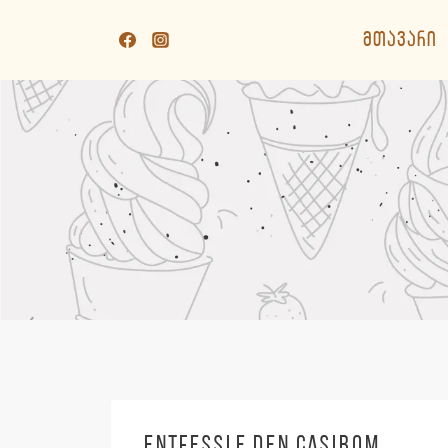
Skip
to
ᲛᲗᲐᲕᲐᲠᲘ
content
ENTFESSLE DEN CASIBOM