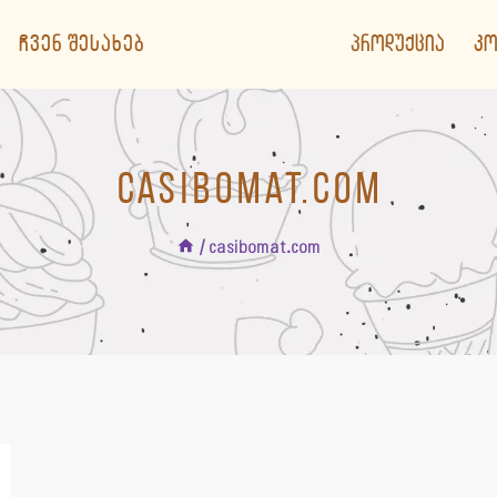
ᲩᲕᲔᲜ ᲨᲔᲡᲐᲮᲔᲑ
ᲞᲠᲝᲓᲣᲥᲪᲘᲐ
ᲙᲝ
CASIBOMAT.COM
/
casibomat.com