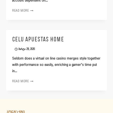
account dependent on…
COLLECTIVEGAMES
READ MORE
IO
WEB
SITE
VISITORS,
RANKING,
CELU APUESTAS HOME
ANALYTICS
NOVEMBER
მარტი 29, 2026
2025
Seldom does a virtual on line casino merges style together
with performance so easily, enriching a gamer’s time put
in…
CELU
READ MORE
APUESTAS
HOME
ᲙᲝᲜᲢᲐᲥᲢᲘ