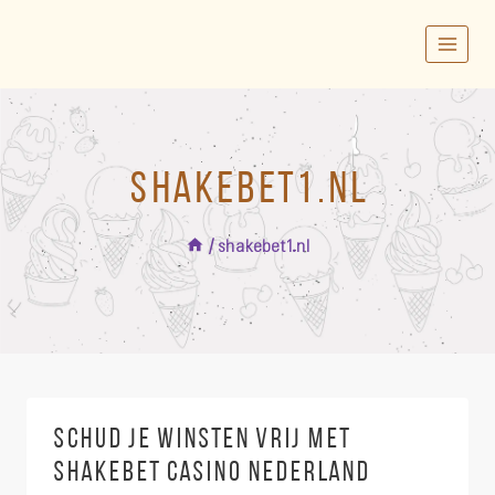
Skip
to
content
SHAKEBET1.NL
/
shakebet1.nl
SCHUD JE WINSTEN VRIJ MET
SHAKEBET CASINO NEDERLAND