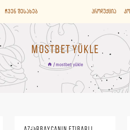
ᲩᲕᲔᲜ ᲨᲔᲡᲐᲮᲔᲑ
ᲞᲠᲝᲓᲣᲥᲪᲘᲐ
ᲙᲝ
MOSTBET YÜKLE
/
mostbet yükle
AZƏRBAYCANIN ETIBARLI